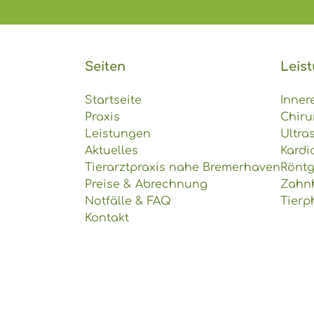
Seiten
Leis
Startseite
Inner
Praxis
Chiru
Leistungen
Ultra
Aktuelles
Kardi
Tierarztpraxis nahe Bremerhaven
Rönt
Preise & Abrechnung
Zahn
Notfälle & FAQ
Tierp
Kontakt