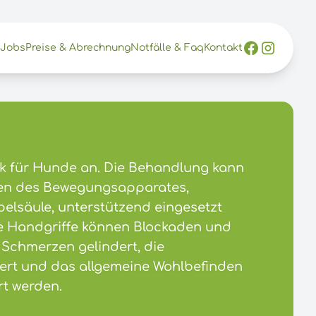
Jobs
Preise & Abrechnung
Notfälle & Faq
Kontakt
ik für Hunde an. Die Behandlung kann
gen des Bewegungsapparates,
elsäule, unterstützend eingesetzt
te Handgriffe können Blockaden und
, Schmerzen gelindert, die
sert und das allgemeine Wohlbefinden
rt werden.