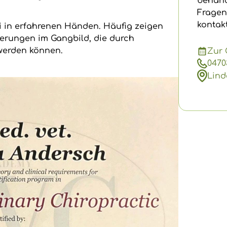
behand
n
Fragen
kontakt
ei in erfahrenen Händen. Häufig zeigen
erungen im Gangbild, die durch
 werden können.
Zur 
04703
Lind