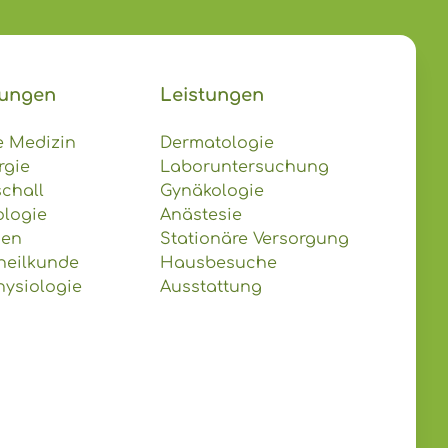
tungen
Leistungen
e Medizin
Dermatologie
rgie
Laboruntersuchung
schall
Gynäkologie
ologie
Anästesie
gen
Stationäre Versorgung
heilkunde
Hausbesuche
hysiologie
Ausstattung